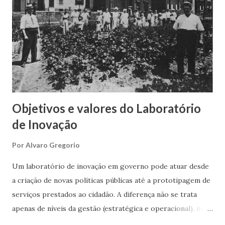
laboratório, tais como: se outras organizações participarão
do laboratório, alguns ajustes serão necessários; a
segurança física/predial pode ser fragilizada com a
presença de “gente de fora”; a segurança digital terá que se
adequar ao ambiente de acesso irrestrito e wifi; os
horários de funcionamento podem sofrer mudan...
Objetivos e valores do Laboratório
de Inovação
Por
Alvaro Gregorio
Um laboratório de inovação em governo pode atuar desde
a criação de novas políticas públicas até a prototipagem de
serviços prestados ao cidadão. A diferença não se trata
apenas de níveis da gestão (estratégica e operacional), mas
também define o porquê deve existir o lab, sua estrutura,