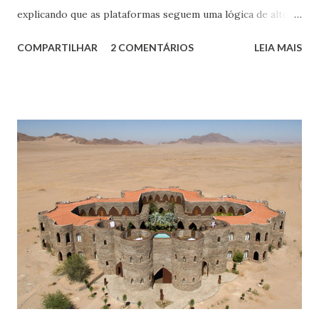
explicando que as plataformas seguem uma lógica de alto
investimento, onde praticamente só o Estado é capaz de
COMPARTILHAR
2 COMENTÁRIOS
LEIA MAIS
investir, mas permitem à população, ao utilizarem essa
plataforma, gerar riquezas. Temos um claro exemplo ao
pensar em uma rodovia como esse investimento. O
governo a constrói, mas a entrega aos usuários para
trafegarem seus produtos, serviços, passageiros, estimular
turismo e economias integradoras etc.. Em outras palavras,
uma plataforma rodoviária do governo, mesmo em
concessão, será usada pela sociedade, mesmo a custo de
pedágios. O mesmo serve para plataformas digitais. O
governo americano durante a gestão Reagan, em 1983,
tornou disponível ao mundo o Sistema de Posicionamento
Global - GPS. A partir do uso mundial dessa plataforma
podemos calcular quantos outros produtos e serviços
foram gerado...