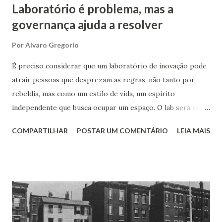
Laboratório é problema, mas a
governança ajuda a resolver
Por
Alvaro Gregorio
É preciso considerar que um laboratório de inovação pode
atrair pessoas que desprezam as regras, não tanto por
rebeldia, mas como um estilo de vida, um espírito
independente que busca ocupar um espaço. O lab será visto
como um oásis – ou miragem – no deserto de novas ideias
COMPARTILHAR
POSTAR UM COMENTÁRIO
LEIA MAIS
das corporações. Em parte isso é justificado pela aura de
criatividade que envolve o novo ambiente ao transmitir uma
mensagem de liberdade, com suas técnicas de ideação que
estimulam a distância dos valores burocráticos e,
claramente, a palavra disruptura que carrega um certo
rompimento com padrões. Isso cria alguns problemas
iniciais para a organização que começa o funcionamento do