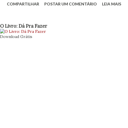
COMPARTILHAR
POSTAR UM COMENTÁRIO
LEIA MAIS
seus objetivos e quais valores irá agregar ao governo.
Objetivar amplitude e formas de atuação nos ajuda a
relacionar quesitos, estabelecer limites e buscar as
O Livro: Dá Pra Fazer
parcerias certas. Antes de apresentar uma nova
Download Grátis
relação sobre os aspectos de construção do laboratório,
como os aspectos projetuais colocados em post anterior ,
apresento uma lista que pode ajudar a definir com um
pouco mais de formalidade e precisão, após respondido o
checklist projetual , para que está sendo criado o
laboratório e no que pode contribuir para um governo
inovador. A ideia é de que usemos essa relação para
selecionar aqueles itens que se aproximam com os
objetivos do lab que pretendemos construir ou significar,
mantendo...