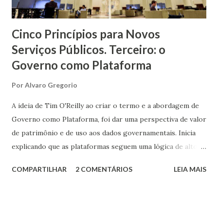
Cinco Princípios para Novos
Serviços Públicos. Terceiro: o
Governo como Plataforma
Por
Alvaro Gregorio
A ideia de Tim O'Reilly ao criar o termo e a abordagem de
Governo como Plataforma, foi dar uma perspectiva de valor
de patrimônio e de uso aos dados governamentais. Inicia
explicando que as plataformas seguem uma lógica de alto
investimento, onde praticamente só o Estado é capaz de
COMPARTILHAR
2 COMENTÁRIOS
LEIA MAIS
investir, mas permitem à população, ao utilizarem essa
plataforma, gerar riquezas. Temos um claro exemplo ao
pensar em uma rodovia como esse investimento. O
governo a constrói, mas a entrega aos usuários para