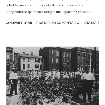
rebeldia, mas como um estilo de vida, um espírito
independente que busca ocupar um espaço. O lab será visto
como um oásis – ou miragem – no deserto de novas ideias
COMPARTILHAR
POSTAR UM COMENTÁRIO
LEIA MAIS
das corporações. Em parte isso é justificado pela aura de
criatividade que envolve o novo ambiente ao transmitir uma
mensagem de liberdade, com suas técnicas de ideação que
estimulam a distância dos valores burocráticos e,
claramente, a palavra disruptura que carrega um certo
rompimento com padrões. Isso cria alguns problemas
iniciais para a organização que começa o funcionamento do
laboratório, tais como: se outras organizações participarão
do laboratório, alguns ajustes serão necessários; a
segurança física/predial pode ser fragilizada com a
presença de “gente de fora”; a segurança digital terá que se
adequar ao ambiente de acesso irrestrito e wifi; os
horários de funcionamento podem sofrer mudan...