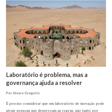
trafegarem seus produtos, serviços, passageiros, estimular
turismo e economias integradoras etc.. Em outras palavras,
uma plataforma rodoviária do governo, mesmo em
concessão, será usada pela sociedade, mesmo a custo de
pedágios. O mesmo serve para plataformas digitais. O
governo americano durante a gestão Reagan, em 1983,
tornou disponível ao mundo o Sistema de Posicionamento
Global - GPS. A partir do uso mundial dessa plataforma
podemos calcular quantos outros produtos e serviços
foram gerado...
Laboratório é problema, mas a
governança ajuda a resolver
Por
Alvaro Gregorio
É preciso considerar que um laboratório de inovação pode
atrair pessoas que desprezam as regras, não tanto por