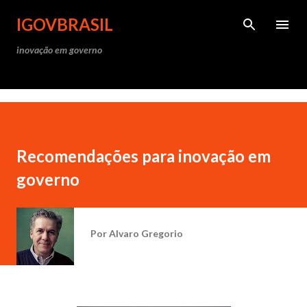
Pular para o conteúdo princ
IGOVBRASIL
inovação em governo
Recomendações para inovação em
governo
Por
Alvaro Gregorio