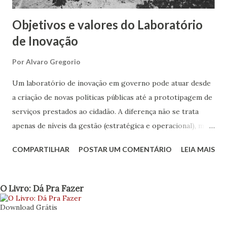
Objetivos e valores do Laboratório
de Inovação
Por
Alvaro Gregorio
Um laboratório de inovação em governo pode atuar desde
a criação de novas políticas públicas até a prototipagem de
serviços prestados ao cidadão. A diferença não se trata
apenas de níveis da gestão (estratégica e operacional), mas
também define o porquê deve existir o lab, sua estrutura,
COMPARTILHAR
POSTAR UM COMENTÁRIO
LEIA MAIS
seus objetivos e quais valores irá agregar ao governo.
Objetivar amplitude e formas de atuação nos ajuda a
relacionar quesitos, estabelecer limites e buscar as
O Livro: Dá Pra Fazer
parcerias certas. Antes de apresentar uma nova
Download Grátis
relação sobre os aspectos de construção do laboratório,
como os aspectos projetuais colocados em post anterior ,