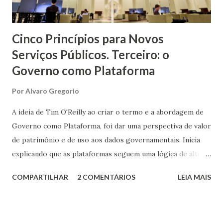
Cinco Princípios para Novos
Serviços Públicos. Terceiro: o
Governo como Plataforma
Por
Alvaro Gregorio
A ideia de Tim O'Reilly ao criar o termo e a abordagem de
Governo como Plataforma, foi dar uma perspectiva de valor
de patrimônio e de uso aos dados governamentais. Inicia
explicando que as plataformas seguem uma lógica de alto
investimento, onde praticamente só o Estado é capaz de
COMPARTILHAR
2 COMENTÁRIOS
LEIA MAIS
investir, mas permitem à população, ao utilizarem essa
plataforma, gerar riquezas. Temos um claro exemplo ao
pensar em uma rodovia como esse investimento. O