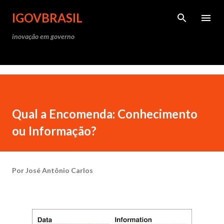
Pular para o conteúdo princ
IGOVBRASIL
inovação em governo
Qual a Encomenda: Conhecimento
ou Informação?
Por
José Antônio Carlos