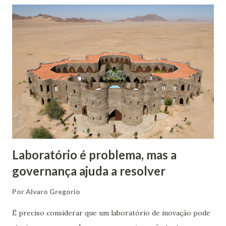
governo a constrói, mas a entrega aos usuários para
trafegarem seus produtos, serviços, passageiros, estimular
turismo e economias integradoras etc.. Em outras palavras,
uma plataforma rodoviária do governo, mesmo em
concessão, será usada pela sociedade, mesmo a custo de
pedágios. O mesmo serve para plataformas digitais. O
governo americano durante a gestão Reagan, em 1983,
tornou disponível ao mundo o Sistema de Posicionamento
Global - GPS. A partir do uso mundial dessa plataforma
podemos calcular quantos outros produtos e serviços
foram gerado...
Laboratório é problema, mas a
governança ajuda a resolver
Por
Alvaro Gregorio
É preciso considerar que um laboratório de inovação pode