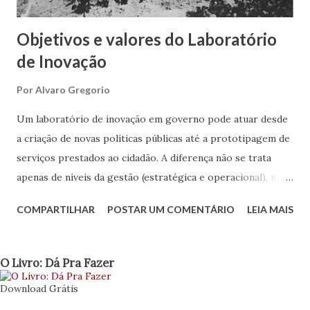
horários de funcionamento podem sofrer mudan...
Objetivos e valores do Laboratório
de Inovação
Por
Alvaro Gregorio
Um laboratório de inovação em governo pode atuar desde
a criação de novas políticas públicas até a prototipagem de
serviços prestados ao cidadão. A diferença não se trata
apenas de níveis da gestão (estratégica e operacional), mas
também define o porquê deve existir o lab, sua estrutura,
COMPARTILHAR
POSTAR UM COMENTÁRIO
LEIA MAIS
seus objetivos e quais valores irá agregar ao governo.
Objetivar amplitude e formas de atuação nos ajuda a
relacionar quesitos, estabelecer limites e buscar as
O Livro: Dá Pra Fazer
parcerias certas. Antes de apresentar uma nova
Download Grátis
relação sobre os aspectos de construção do laboratório,