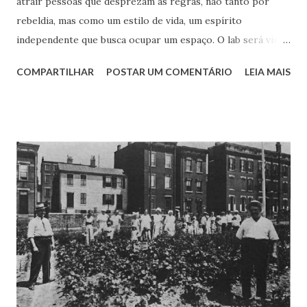
atrair pessoas que desprezam as regras, não tanto por
rebeldia, mas como um estilo de vida, um espírito
independente que busca ocupar um espaço. O lab será visto
como um oásis – ou miragem – no deserto de novas ideias
COMPARTILHAR
POSTAR UM COMENTÁRIO
LEIA MAIS
das corporações. Em parte isso é justificado pela aura de
criatividade que envolve o novo ambiente ao transmitir uma
mensagem de liberdade, com suas técnicas de ideação que
estimulam a distância dos valores burocráticos e,
claramente, a palavra disruptura que carrega um certo
rompimento com padrões. Isso cria alguns problemas
iniciais para a organização que começa o funcionamento do
laboratório, tais como: se outras organizações participarão
do laboratório, alguns ajustes serão necessários; a
segurança física/predial pode ser fragilizada com a
presença de “gente de fora”; a segurança digital terá que se
adequar ao ambiente de acesso irrestrito e wifi; os