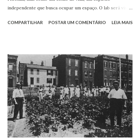
independente que busca ocupar um espaço. O lab será visto
como um oásis – ou miragem – no deserto de novas ideias
COMPARTILHAR
POSTAR UM COMENTÁRIO
LEIA MAIS
das corporações. Em parte isso é justificado pela aura de
criatividade que envolve o novo ambiente ao transmitir uma
mensagem de liberdade, com suas técnicas de ideação que
estimulam a distância dos valores burocráticos e,
claramente, a palavra disruptura que carrega um certo
rompimento com padrões. Isso cria alguns problemas
iniciais para a organização que começa o funcionamento do
laboratório, tais como: se outras organizações participarão
do laboratório, alguns ajustes serão necessários; a
segurança física/predial pode ser fragilizada com a
presença de “gente de fora”; a segurança digital terá que se
adequar ao ambiente de acesso irrestrito e wifi; os
horários de funcionamento podem sofrer mudan...