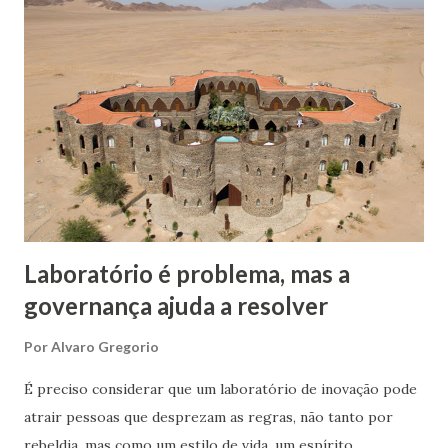
turismo e economias integradoras etc.. Em outras palavras,
uma plataforma rodoviária do governo, mesmo em
concessão, será usada pela sociedade, mesmo a custo de
pedágios. O mesmo serve para plataformas digitais. O
governo americano durante a gestão Reagan, em 1983,
tornou disponível ao mundo o Sistema de Posicionamento
Global - GPS. A partir do uso mundial dessa plataforma
podemos calcular quantos outros produtos e serviços
foram gerado...
Laboratório é problema, mas a
governança ajuda a resolver
Por
Alvaro Gregorio
É preciso considerar que um laboratório de inovação pode
atrair pessoas que desprezam as regras, não tanto por
rebeldia, mas como um estilo de vida, um espírito