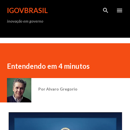
Pular para o conteúdo princ
IGOVBRASIL
inovação em governo
Entendendo em 4 minutos
Por
Alvaro Gregorio