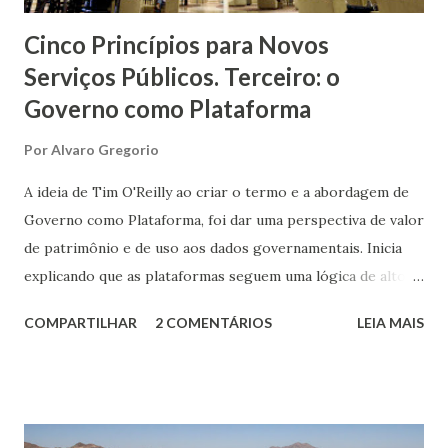
Cinco Princípios para Novos
Serviços Públicos. Terceiro: o
Governo como Plataforma
Por
Alvaro Gregorio
A ideia de Tim O'Reilly ao criar o termo e a abordagem de
Governo como Plataforma, foi dar uma perspectiva de valor
de patrimônio e de uso aos dados governamentais. Inicia
explicando que as plataformas seguem uma lógica de alto
investimento, onde praticamente só o Estado é capaz de
COMPARTILHAR
2 COMENTÁRIOS
LEIA MAIS
investir, mas permitem à população, ao utilizarem essa
plataforma, gerar riquezas. Temos um claro exemplo ao
pensar em uma rodovia como esse investimento. O
governo a constrói, mas a entrega aos usuários para
trafegarem seus produtos, serviços, passageiros, estimular