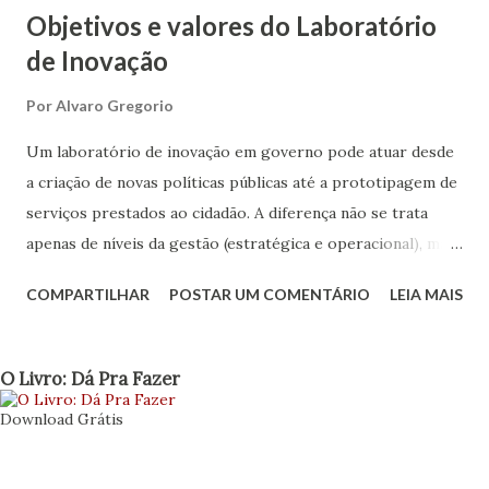
Objetivos e valores do Laboratório
de Inovação
Por
Alvaro Gregorio
Um laboratório de inovação em governo pode atuar desde
a criação de novas políticas públicas até a prototipagem de
serviços prestados ao cidadão. A diferença não se trata
apenas de níveis da gestão (estratégica e operacional), mas
também define o porquê deve existir o lab, sua estrutura,
COMPARTILHAR
POSTAR UM COMENTÁRIO
LEIA MAIS
seus objetivos e quais valores irá agregar ao governo.
Objetivar amplitude e formas de atuação nos ajuda a
relacionar quesitos, estabelecer limites e buscar as
O Livro: Dá Pra Fazer
parcerias certas. Antes de apresentar uma nova
Download Grátis
relação sobre os aspectos de construção do laboratório,
como os aspectos projetuais colocados em post anterior ,
apresento uma lista que pode ajudar a definir com um