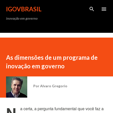
Pular para o conteúdo princ
IGOVBRASIL
inovação em governo
As dimensões de um programa de
inovação em governo
Por
Alvaro Gregorio
N
a certa, a pergunta fundamental que você faz a