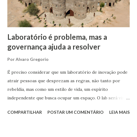
tornou disponível ao mundo o Sistema de Posicionamento
Global - GPS. A partir do uso mundial dessa plataforma
podemos calcular quantos outros produtos e serviços
foram gerado...
Laboratório é problema, mas a
governança ajuda a resolver
Por
Alvaro Gregorio
É preciso considerar que um laboratório de inovação pode
atrair pessoas que desprezam as regras, não tanto por
rebeldia, mas como um estilo de vida, um espírito
independente que busca ocupar um espaço. O lab será visto
como um oásis – ou miragem – no deserto de novas ideias
COMPARTILHAR
POSTAR UM COMENTÁRIO
LEIA MAIS
das corporações. Em parte isso é justificado pela aura de
criatividade que envolve o novo ambiente ao transmitir uma
mensagem de liberdade, com suas técnicas de ideação que