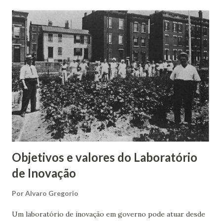
estimulam a distância dos valores burocráticos e,
claramente, a palavra disruptura que carrega um certo
rompimento com padrões. Isso cria alguns problemas
iniciais para a organização que começa o funcionamento do
laboratório, tais como: se outras organizações participarão
do laboratório, alguns ajustes serão necessários; a
segurança física/predial pode ser fragilizada com a
presença de “gente de fora”; a segurança digital terá que se
adequar ao ambiente de acesso irrestrito e wifi; os
horários de funcionamento podem sofrer mudan...
Objetivos e valores do Laboratório
de Inovação
Por
Alvaro Gregorio
Um laboratório de inovação em governo pode atuar desde