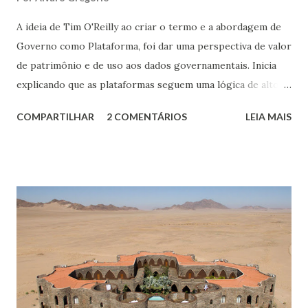
A ideia de Tim O'Reilly ao criar o termo e a abordagem de
Governo como Plataforma, foi dar uma perspectiva de valor
de patrimônio e de uso aos dados governamentais. Inicia
explicando que as plataformas seguem uma lógica de alto
investimento, onde praticamente só o Estado é capaz de
COMPARTILHAR
2 COMENTÁRIOS
LEIA MAIS
investir, mas permitem à população, ao utilizarem essa
plataforma, gerar riquezas. Temos um claro exemplo ao
pensar em uma rodovia como esse investimento. O
governo a constrói, mas a entrega aos usuários para
trafegarem seus produtos, serviços, passageiros, estimular
turismo e economias integradoras etc.. Em outras palavras,
uma plataforma rodoviária do governo, mesmo em
concessão, será usada pela sociedade, mesmo a custo de
pedágios. O mesmo serve para plataformas digitais. O
governo americano durante a gestão Reagan, em 1983,