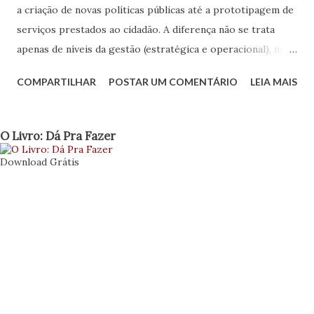
a criação de novas políticas públicas até a prototipagem de
serviços prestados ao cidadão. A diferença não se trata
apenas de níveis da gestão (estratégica e operacional), mas
também define o porquê deve existir o lab, sua estrutura,
COMPARTILHAR
POSTAR UM COMENTÁRIO
LEIA MAIS
seus objetivos e quais valores irá agregar ao governo.
Objetivar amplitude e formas de atuação nos ajuda a
relacionar quesitos, estabelecer limites e buscar as
O Livro: Dá Pra Fazer
parcerias certas. Antes de apresentar uma nova
Download Grátis
relação sobre os aspectos de construção do laboratório,
como os aspectos projetuais colocados em post anterior ,
apresento uma lista que pode ajudar a definir com um
pouco mais de formalidade e precisão, após respondido o
checklist projetual , para que está sendo criado o
laboratório e no que pode contribuir para um governo
inovador. A ideia é de que usemos essa relação para
selecionar aqueles itens que se aproximam com os