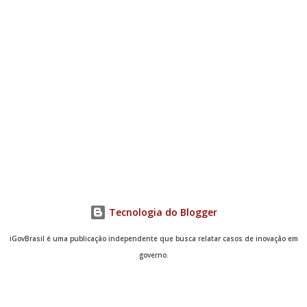
objetivos do lab que pretendemos construir ou significar,
mantendo...
Tecnologia do Blogger
iGovBrasil é uma publicação independente que busca relatar casos de inovação em
governo.