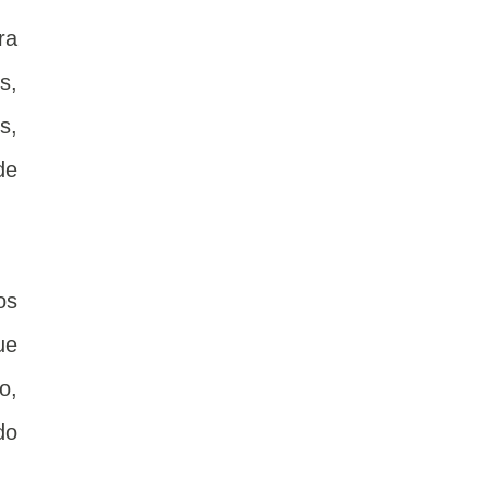
ra
s,
s,
de
os
ue
o,
do