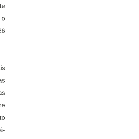
te
 o
26
is
as
as
he
to
á-