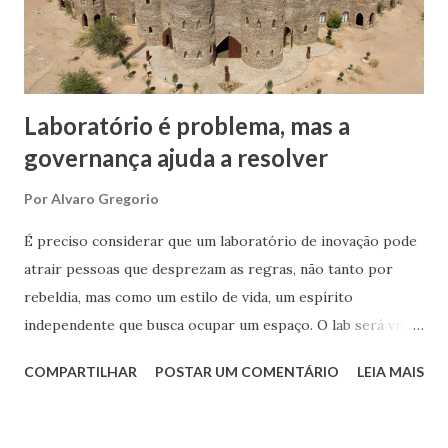
tornou disponível ao mundo o Sistema de Posicionamento
Global - GPS. A partir do uso mundial dessa plataforma
podemos calcular quantos outros produtos e serviços
foram gerado...
Laboratório é problema, mas a
governança ajuda a resolver
Por
Alvaro Gregorio
É preciso considerar que um laboratório de inovação pode
atrair pessoas que desprezam as regras, não tanto por
rebeldia, mas como um estilo de vida, um espírito
independente que busca ocupar um espaço. O lab será visto
como um oásis – ou miragem – no deserto de novas ideias
COMPARTILHAR
POSTAR UM COMENTÁRIO
LEIA MAIS
das corporações. Em parte isso é justificado pela aura de
criatividade que envolve o novo ambiente ao transmitir uma
mensagem de liberdade, com suas técnicas de ideação que