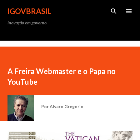
Pular para o conteúdo princ
IGOVBRASIL
inovação em governo
A Freira Webmaster e o Papa no
YouTube
Por
Alvaro Gregorio