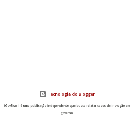
objetivos do lab que pretendemos construir ou significar,
mantendo...
Tecnologia do Blogger
iGovBrasil é uma publicação independente que busca relatar casos de inovação em
governo.