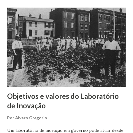
estimulam a distância dos valores burocráticos e,
claramente, a palavra disruptura que carrega um certo
rompimento com padrões. Isso cria alguns problemas
iniciais para a organização que começa o funcionamento do
laboratório, tais como: se outras organizações participarão
do laboratório, alguns ajustes serão necessários; a
segurança física/predial pode ser fragilizada com a
presença de “gente de fora”; a segurança digital terá que se
adequar ao ambiente de acesso irrestrito e wifi; os
horários de funcionamento podem sofrer mudan...
Objetivos e valores do Laboratório
de Inovação
Por
Alvaro Gregorio
Um laboratório de inovação em governo pode atuar desde