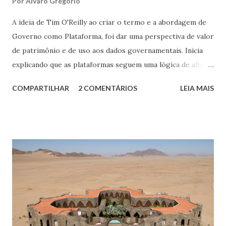
Por
Alvaro Gregorio
A ideia de Tim O'Reilly ao criar o termo e a abordagem de
Governo como Plataforma, foi dar uma perspectiva de valor
de patrimônio e de uso aos dados governamentais. Inicia
explicando que as plataformas seguem uma lógica de alto
investimento, onde praticamente só o Estado é capaz de
COMPARTILHAR
2 COMENTÁRIOS
LEIA MAIS
investir, mas permitem à população, ao utilizarem essa
plataforma, gerar riquezas. Temos um claro exemplo ao
pensar em uma rodovia como esse investimento. O
governo a constrói, mas a entrega aos usuários para
trafegarem seus produtos, serviços, passageiros, estimular
turismo e economias integradoras etc.. Em outras palavras,
uma plataforma rodoviária do governo, mesmo em
concessão, será usada pela sociedade, mesmo a custo de
pedágios. O mesmo serve para plataformas digitais. O
governo americano durante a gestão Reagan, em 1983,