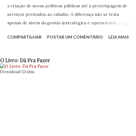
a criação de novas políticas públicas até a prototipagem de
serviços prestados ao cidadão. A diferença não se trata
apenas de níveis da gestão (estratégica e operacional), mas
também define o porquê deve existir o lab, sua estrutura,
COMPARTILHAR
POSTAR UM COMENTÁRIO
LEIA MAIS
seus objetivos e quais valores irá agregar ao governo.
Objetivar amplitude e formas de atuação nos ajuda a
relacionar quesitos, estabelecer limites e buscar as
O Livro: Dá Pra Fazer
parcerias certas. Antes de apresentar uma nova
Download Grátis
relação sobre os aspectos de construção do laboratório,
como os aspectos projetuais colocados em post anterior ,
apresento uma lista que pode ajudar a definir com um
pouco mais de formalidade e precisão, após respondido o
checklist projetual , para que está sendo criado o
laboratório e no que pode contribuir para um governo
inovador. A ideia é de que usemos essa relação para
selecionar aqueles itens que se aproximam com os