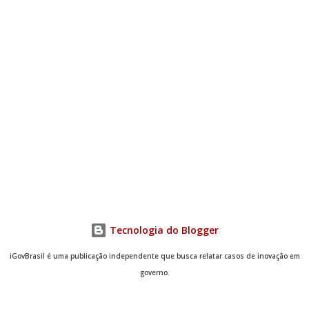
selecionar aqueles itens que se aproximam com os
objetivos do lab que pretendemos construir ou significar,
mantendo...
Tecnologia do Blogger
iGovBrasil é uma publicação independente que busca relatar casos de inovação em
governo.