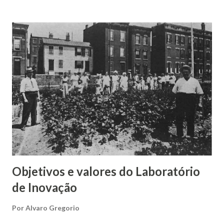
mensagem de liberdade, com suas técnicas de ideação que
estimulam a distância dos valores burocráticos e,
claramente, a palavra disruptura que carrega um certo
rompimento com padrões. Isso cria alguns problemas
iniciais para a organização que começa o funcionamento do
laboratório, tais como: se outras organizações participarão
do laboratório, alguns ajustes serão necessários; a
segurança física/predial pode ser fragilizada com a
presença de “gente de fora”; a segurança digital terá que se
adequar ao ambiente de acesso irrestrito e wifi; os
horários de funcionamento podem sofrer mudan...
Objetivos e valores do Laboratório
de Inovação
Por
Alvaro Gregorio