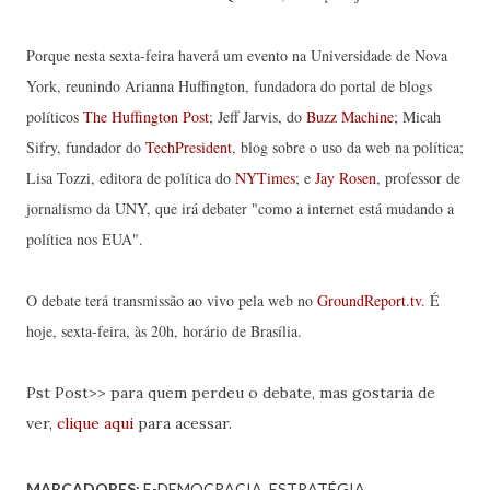
Porque nesta sexta-feira haverá um evento na Universidade de Nova
York, reunindo Arianna Huffington, fundadora do portal de blogs
políticos
The Huffington Post
; Jeff Jarvis, do
Buzz Machine
; Micah
Sifry, fundador do
TechPresident
, blog sobre o uso da web na política;
Lisa Tozzi, editora de política do
NYTimes
; e
Jay Rosen
, professor de
jornalismo da UNY, que irá debater "como a internet está mudando a
política nos EUA".
O debate terá transmissão ao vivo pela web no
GroundReport.tv
. É
hoje, sexta-feira, às 20h, horário de Brasília.
Pst Post>> para quem perdeu o debate, mas gostaria de
ver,
clique aqui
para acessar.
MARCADORES:
E-DEMOCRACIA
ESTRATÉGIA