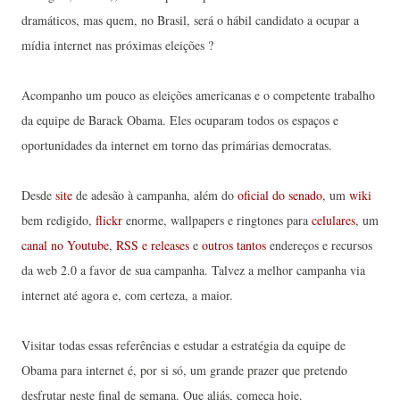
dramáticos, mas quem, no Brasil, será o hábil candidato a ocupar a
mídia internet nas próximas eleições ?
Acompanho um pouco as eleições americanas e o competente trabalho
da equipe de Barack Obama. Eles ocuparam todos os espaços e
oportunidades da internet em torno das primárias democratas.
Desde
site
de adesão à campanha, além do
oficial do senado
, um
wiki
bem redigido,
flickr
enorme, wallpapers e ringtones para
celulares
, um
canal no Youtube
,
RSS e releases
e
outros tantos
endereços e recursos
da web 2.0 a favor de sua campanha. Talvez a melhor campanha via
internet até agora e, com certeza, a maior.
Visitar todas essas referências e estudar a estratégia da equipe de
Obama para internet é, por si só, um grande prazer que pretendo
desfrutar neste final de semana. Que aliás, começa hoje.