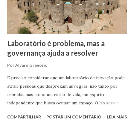
governo americano durante a gestão Reagan, em 1983,
tornou disponível ao mundo o Sistema de Posicionamento
Global - GPS. A partir do uso mundial dessa plataforma
podemos calcular quantos outros produtos e serviços
foram gerado...
Laboratório é problema, mas a
governança ajuda a resolver
Por
Alvaro Gregorio
É preciso considerar que um laboratório de inovação pode
atrair pessoas que desprezam as regras, não tanto por
rebeldia, mas como um estilo de vida, um espírito
independente que busca ocupar um espaço. O lab será visto
como um oásis – ou miragem – no deserto de novas ideias
COMPARTILHAR
POSTAR UM COMENTÁRIO
LEIA MAIS
das corporações. Em parte isso é justificado pela aura de
criatividade que envolve o novo ambiente ao transmitir uma