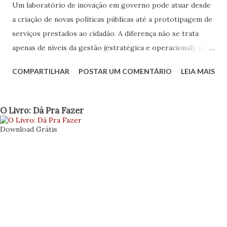
Um laboratório de inovação em governo pode atuar desde
a criação de novas políticas públicas até a prototipagem de
serviços prestados ao cidadão. A diferença não se trata
apenas de níveis da gestão (estratégica e operacional), mas
também define o porquê deve existir o lab, sua estrutura,
COMPARTILHAR
POSTAR UM COMENTÁRIO
LEIA MAIS
seus objetivos e quais valores irá agregar ao governo.
Objetivar amplitude e formas de atuação nos ajuda a
relacionar quesitos, estabelecer limites e buscar as
O Livro: Dá Pra Fazer
parcerias certas. Antes de apresentar uma nova
Download Grátis
relação sobre os aspectos de construção do laboratório,
como os aspectos projetuais colocados em post anterior ,
apresento uma lista que pode ajudar a definir com um
pouco mais de formalidade e precisão, após respondido o
checklist projetual , para que está sendo criado o
laboratório e no que pode contribuir para um governo
inovador. A ideia é de que usemos essa relação para