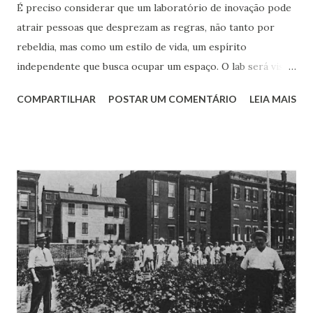
É preciso considerar que um laboratório de inovação pode
atrair pessoas que desprezam as regras, não tanto por
rebeldia, mas como um estilo de vida, um espírito
independente que busca ocupar um espaço. O lab será visto
como um oásis – ou miragem – no deserto de novas ideias
COMPARTILHAR
POSTAR UM COMENTÁRIO
LEIA MAIS
das corporações. Em parte isso é justificado pela aura de
criatividade que envolve o novo ambiente ao transmitir uma
mensagem de liberdade, com suas técnicas de ideação que
estimulam a distância dos valores burocráticos e,
claramente, a palavra disruptura que carrega um certo
rompimento com padrões. Isso cria alguns problemas
iniciais para a organização que começa o funcionamento do
laboratório, tais como: se outras organizações participarão
do laboratório, alguns ajustes serão necessários; a
segurança física/predial pode ser fragilizada com a
presença de “gente de fora”; a segurança digital terá que se