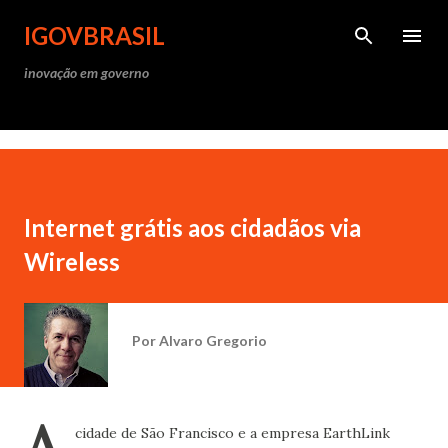
Pular para o conteúdo princ
IGOVBRASIL
inovação em governo
Internet grátis aos cidadãos via
Wireless
Por
Alvaro Gregorio
A
cidade de São Francisco e a empresa EarthLink