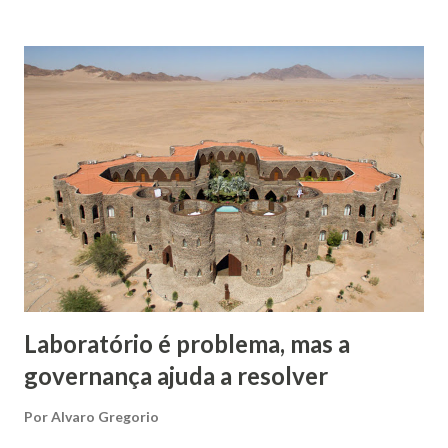
pensar em uma rodovia como esse investimento. O
governo a constrói, mas a entrega aos usuários para
trafegarem seus produtos, serviços, passageiros, estimular
turismo e economias integradoras etc.. Em outras palavras,
uma plataforma rodoviária do governo, mesmo em
concessão, será usada pela sociedade, mesmo a custo de
pedágios. O mesmo serve para plataformas digitais. O
governo americano durante a gestão Reagan, em 1983,
tornou disponível ao mundo o Sistema de Posicionamento
Global - GPS. A partir do uso mundial dessa plataforma
podemos calcular quantos outros produtos e serviços
foram gerado...
Laboratório é problema, mas a
governança ajuda a resolver
Por
Alvaro Gregorio