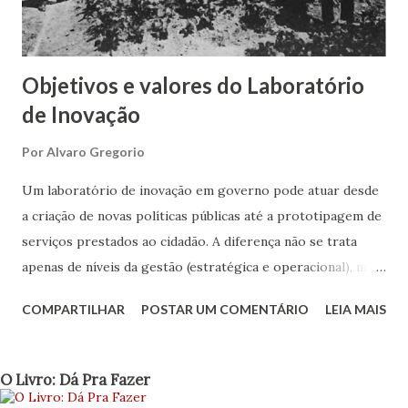
adequar ao ambiente de acesso irrestrito e wifi; os
horários de funcionamento podem sofrer mudan...
Objetivos e valores do Laboratório
de Inovação
Por
Alvaro Gregorio
Um laboratório de inovação em governo pode atuar desde
a criação de novas políticas públicas até a prototipagem de
serviços prestados ao cidadão. A diferença não se trata
apenas de níveis da gestão (estratégica e operacional), mas
também define o porquê deve existir o lab, sua estrutura,
COMPARTILHAR
POSTAR UM COMENTÁRIO
LEIA MAIS
seus objetivos e quais valores irá agregar ao governo.
Objetivar amplitude e formas de atuação nos ajuda a
relacionar quesitos, estabelecer limites e buscar as
O Livro: Dá Pra Fazer
parcerias certas. Antes de apresentar uma nova